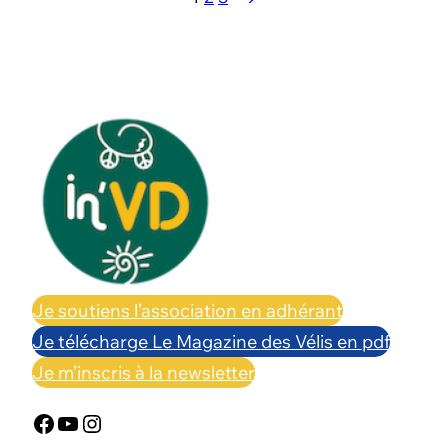
Je soutiens l’association en adhérant
Je télécharge Le Magazine des Vélis en pdf
Je m’inscris à la newsletter
Facebook
YouTube
Instagram