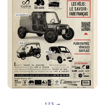
1
2
3
→