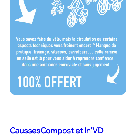
CaussesCompost et In’VD