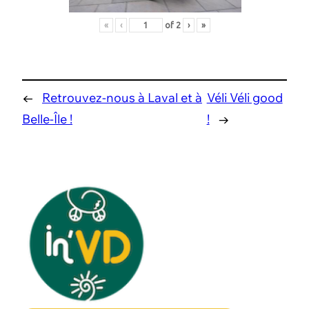
«
‹
of
2
›
»
←
Retrouvez-nous à Laval et à
Véli Véli good
Belle-Île !
!
→