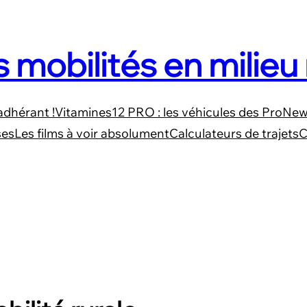
s mobilités en milieu 
adhérant !
Vitamines12 PRO : les véhicules des Pro
News
ses
Les films à voir absolument
Calculateurs de trajets
C