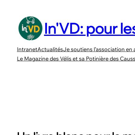
Aller
au
In'VD: pour le
contenu
Intranet
Actualités
Je soutiens l’association en 
Le Magazine des Vélis et sa Potinière des Caus