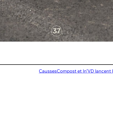
CaussesCompost et In’VD lancent la 