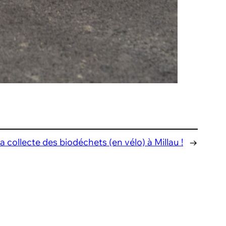
collecte des biodéchets (en vélo) à Millau !
→