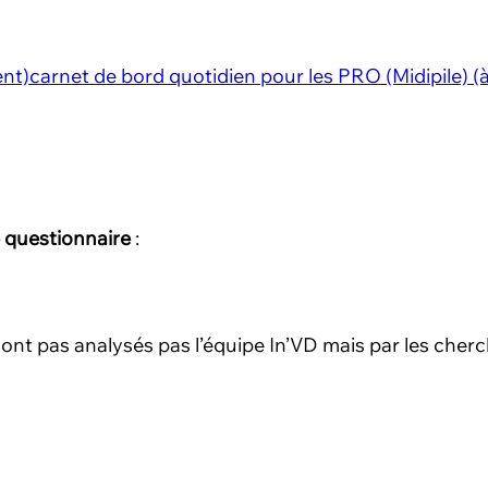
ent)
carnet de bord quotidien pour les PRO (Midipile) (
 questionnaire
:
 sont pas analysés pas l’équipe In’VD mais par les c