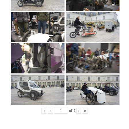
«
‹
of
2
›
»