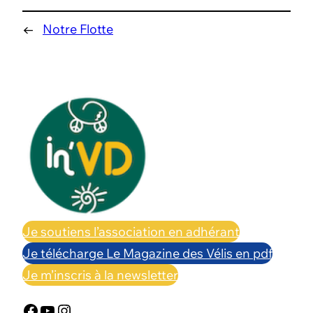
←
Notre Flotte
Je soutiens l’association en adhérant
Je télécharge Le Magazine des Vélis en pdf
Je m’inscris à la newsletter
Facebook
YouTube
Instagram