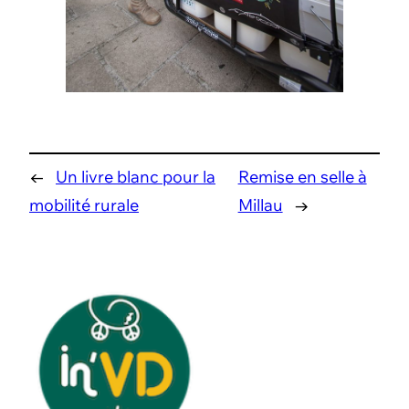
←
Un livre blanc pour la
Remise en selle à
mobilité rurale
Millau
→