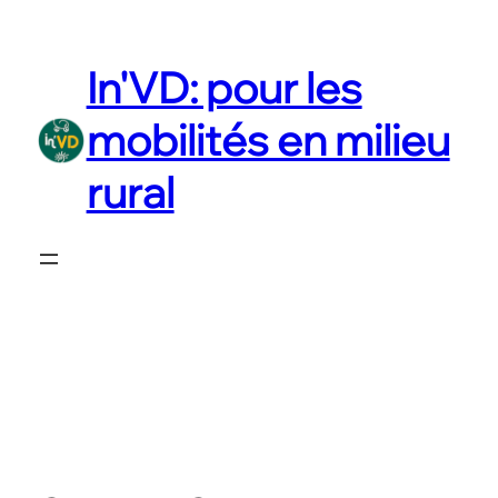
Aller
au
In'VD: pour les
contenu
mobilités en milieu
rural